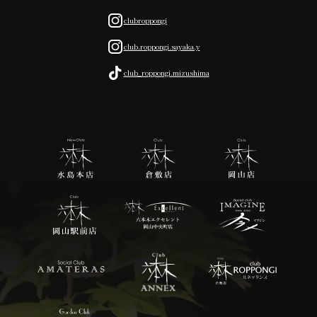
clubroppongi
club.roppongi.sayaka.y
club_roppongi.mizushima