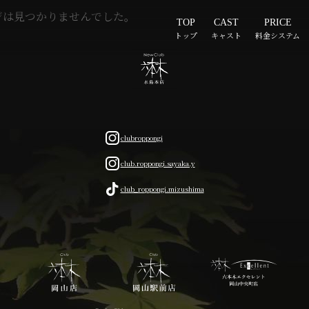
TOP
CAST
PRICE
トップ
キャスト
料金システム
clubroppongi
club.roppongi.sayaka.y
club_roppongi.mizushima